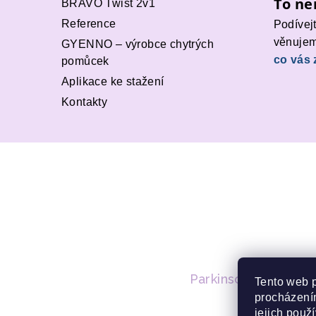
To ne
BRAVO Twist 2v1
Reference
Podívej
věnujem
GYENNO – výrobce chytrých
co vás 
pomůcek
Aplikace ke stažení
Kontakty
Parkinsonova nemoc
Tento web 
procházením
jejich použ