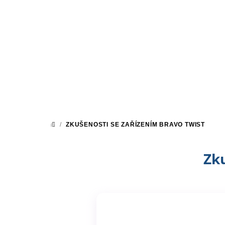
Přejít
na
obsah
/
ZKUŠENOSTI SE ZAŘÍZENÍM BRAVO TWIST
DOMŮ
Zk