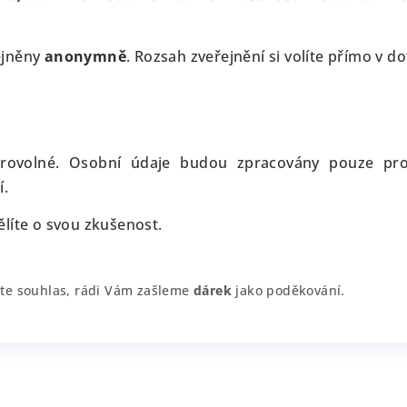
ejněny
anonymně
. Rozsah zveřejnění si volíte přímo v d
brovolné. Osobní údaje budou zpracovány pouze pr
í.
líte o svou zkušenost.
íte souhlas, rádi Vám zašleme
dárek
jako poděkování.