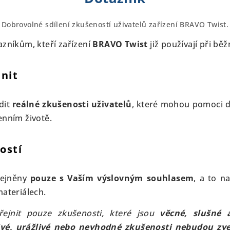
Dobrovolné sdílení zkušeností uživatelů zařízení BRAVO Twist.
azníkům, kteří zařízení
BRAVO Twist
již používají při bě
lnit
dit
reálné zkušenosti uživatelů
, které mohou pomoci d
enním životě.
ostí
řejněny
pouze s Vaším výslovným souhlasem
, a to n
materiálech.
řejnit pouze zkušenosti, které jsou
věcné, slušné 
ivé, urážlivé nebo nevhodné zkušenosti nebudou zv