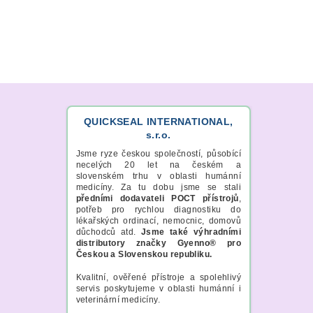
QUICKSEAL INTERNATIONAL,
s.r.o.
Jsme ryze českou společností, působící
necelých 20 let na českém a
slovenském trhu v oblasti humánní
medicíny. Za tu dobu jsme se stali
předními dodavateli POCT přístrojů
,
potřeb pro rychlou diagnostiku do
lékařských ordinací, nemocnic, domovů
důchodců atd.
Jsme také výhradními
distributory značky Gyenno® pro
Českou a Slovenskou republiku.
Kvalitní, ověřené přístroje a spolehlivý
servis poskytujeme v oblasti humánní i
veterinární medicíny.