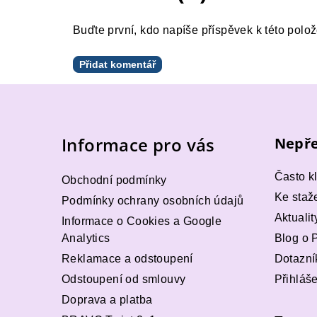
Buďte první, kdo napíše příspěvek k této polož
Přidat komentář
Z
á
Informace pro vás
Nepře
p
a
Často k
Obchodní podmínky
t
Ke staž
Podmínky ochrany osobních údajů
Aktualit
Informace o Cookies a Google
í
Analytics
Blog o 
Reklamace a odstoupení
Dotazní
Odstoupení od smlouvy
Přihláš
Doprava a platba