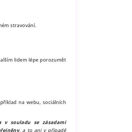
žném stravování.
alším lidem lépe porozumět
apříklad na webu, sociálních
a v souladu se zásadami
eřejněny
, a to ani v případě