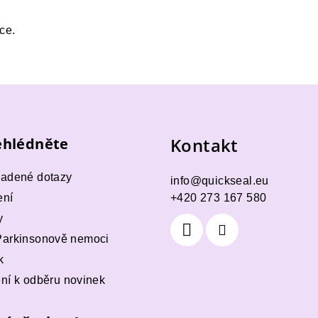
ce.
Kontakt
hlédněte
ladené dotazy
info
@
quickseal.eu
ení
+420 273 167 580
y
Parkinsonově nemoci
k
ení k odběru novinek