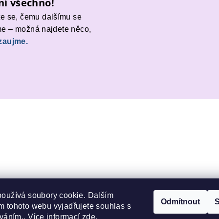
ní všechno!
te se, čemu dalšímu se
e – možná najdete něco,
zaujme.
#ProParkinson
 nemusí znamenat ztrátu jistoty. S našimi pomůc
používá soubory cookie. Dalším
Odmítnout
S
 tohoto webu vyjadřujete souhlas s
pohyb i každé sousto jednodušší.
íváním.. Více informací
zde
.