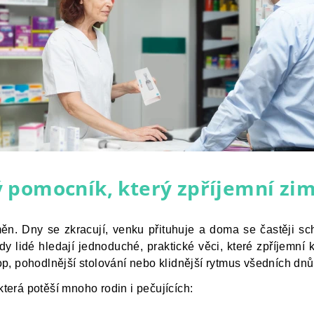
 pomocník, který zpříjemní zi
ěn. Dny se zkracují, venku přituhuje a doma se častěji sch
dy lidé hledají jednoduché, praktické věci, které zpříjemní
hop, pohodlnější stolování nebo klidnější rytmus všedních dnů
která potěší mnoho rodin i pečujících: