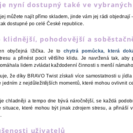
je nyní dostupný také ve vybraných
jej můžete najít přímo skladem, jinde vám jej rádi objednají
tak dostupné po celé České republice.
klidnější, pohodovější a soběstačně
n obyčejná lžička. Je to
chytrá pomůcka, která doká
stresu a přinést pocit většího klidu. Je navržená tak, aby
 pomáhala lidem zvládat každodenní činnosti s menší námaho
je, že díky BRAVO Twist získali více samostatnosti u jídla 
e jedním z nejdůležitějších momentů, které mohou ovlivnit
je chladněji a tempo dne bývá náročnější, se každá podo
ituace, které mohou být jinak zdrojem stresu, a přináší víc
.
šenosti uživatelů