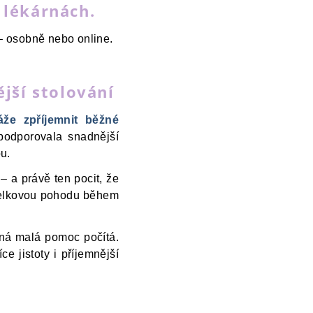
 lékárnách.
 – osobně nebo online.
jší stolování
že zpříjemnit běžné
 podporovala snadnější
u.
– a právě ten pocit, že
 celkovou pohodu během
bná malá pomoc počítá.
e jistoty i příjemnější