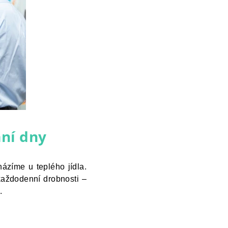
mní dny
ázíme u teplého jídla.
 každodenní drobnosti –
.