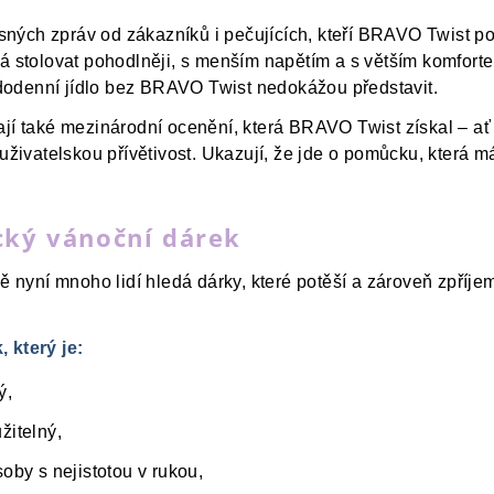
ých zpráv od zákazníků i pečujících, kteří BRAVO Twist po
há stolovat pohodlněji, s menším napětím a s větším komfor
aždodenní jídlo bez BRAVO Twist nedokážou představit.
jí také mezinárodní ocenění, která BRAVO Twist získal – ať
 uživatelskou přívětivost. Ukazují, že jde o pomůcku, která 
cký vánoční dárek
vě nyní mnoho lidí hledá dárky, které potěší a zároveň zpříj
 který je:
ý,
žitelný,
oby s nejistotou v rukou,