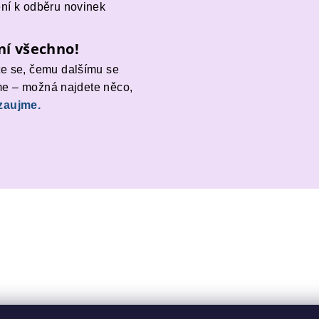
ení k odběru novinek
ní všechno!
te se, čemu dalšímu se
e – možná najdete něco,
zaujme.
#ProParkinson