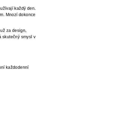
užívají každý den.
tem. Mnozí dokonce
 už za design,
má skutečný smysl v
emní každodenní