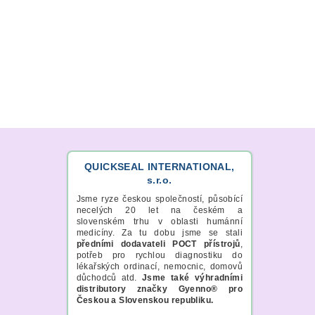
QUICKSEAL INTERNATIONAL,
s.r.o.
Jsme ryze českou společností, působící
necelých 20 let na českém a
slovenském trhu v oblasti humánní
medicíny. Za tu dobu jsme se stali
předními dodavateli POCT přístrojů
,
potřeb pro rychlou diagnostiku do
lékařských ordinací, nemocnic, domovů
důchodců atd.
Jsme také výhradními
distributory značky Gyenno® pro
Českou a Slovenskou republiku.