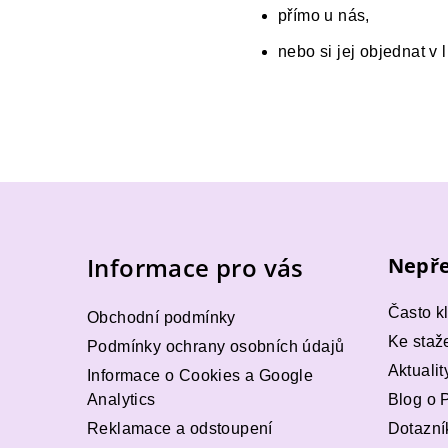
přímo u nás,
nebo si jej objednat v 
Z
á
Informace pro vás
Nepře
p
a
Často k
Obchodní podmínky
t
Ke staž
Podmínky ochrany osobních údajů
Aktualit
Informace o Cookies a Google
í
Analytics
Blog o 
Reklamace a odstoupení
Dotazní