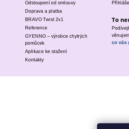
Odstoupení od smlouvy
Přihláš
Doprava a platba
To ne
BRAVO Twist 2v1
Reference
Podívej
věnujem
GYENNO – výrobce chytrých
co vás 
pomůcek
Aplikace ke stažení
Kontakty