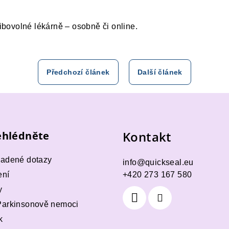
libovolné lékárně – osobně či online.
Předchozí článek
Další článek
Kontakt
hlédněte
ladené dotazy
info
@
quickseal.eu
ení
+420 273 167 580
y
Parkinsonově nemoci
k