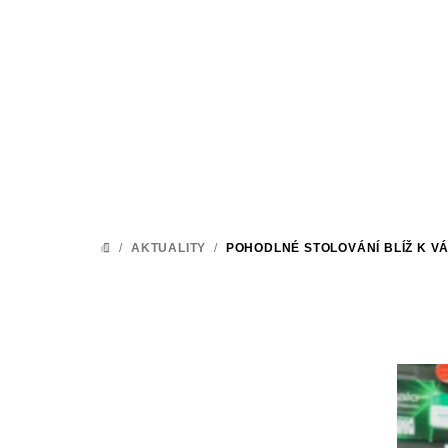
Přejít
na
obsah
/
AKTUALITY
/
POHODLNÉ STOLOVÁNÍ BLÍŽ K V
DOMŮ